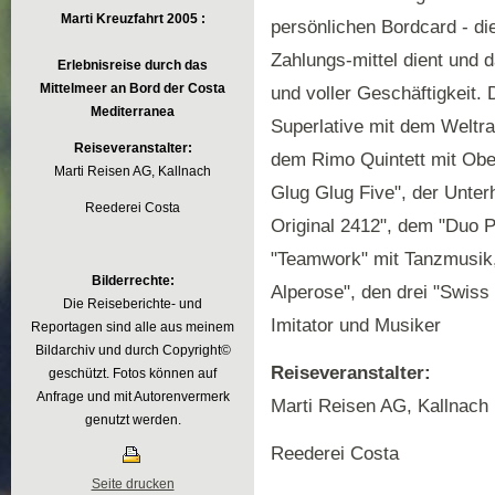
Marti Kreuzfahrt 2005 :
persönlichen Bordcard - di
Zahlungs-mittel dient und 
Erlebnisreise durch das
Mittelmeer an Bord der Costa
und voller Geschäftigkeit.
Mediterranea
Superlative mit dem Weltr
Reiseveranstalter:
dem Rimo Quintett mit Obe
Marti Reisen AG, Kallnach
Glug Glug Five", der Unte
Reederei Costa
Original 2412", dem "Duo 
"Teamwork" mit Tanzmusik,
Bilderrechte:
Alperose", den drei "Swiss
Die Reiseberichte- und
Imitator und Musiker
Reportagen sind alle aus meinem
Bildarchiv und durch Copyright©
Reiseveranstalter:
geschützt. Fotos können auf
Anfrage und mit Autorenvermerk
Marti Reisen AG, Kallnach
genutzt werden.
Reederei Costa
Seite drucken